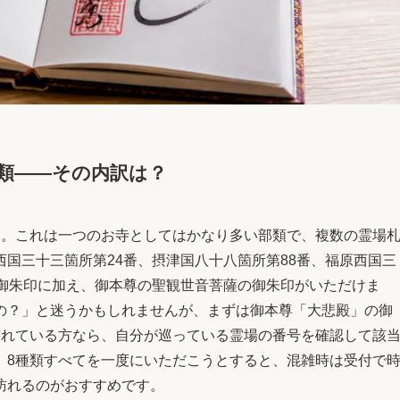
類——その内訳は？
す。これは一つのお寺としてはかなり多い部類で、複数の霊場
国三十三箇所第24番、摂津国八十八箇所第88番、福原西国三
場御朱印に加え、御本尊の聖観世音菩薩の御朱印がいただけま
の？」と迷うかもしれませんが、まずは御本尊「大悲殿」の御
慣れている方なら、自分が巡っている霊場の番号を確認して該
、8種類すべてを一度にいただこうとすると、混雑時は受付で
訪れるのがおすすめです。