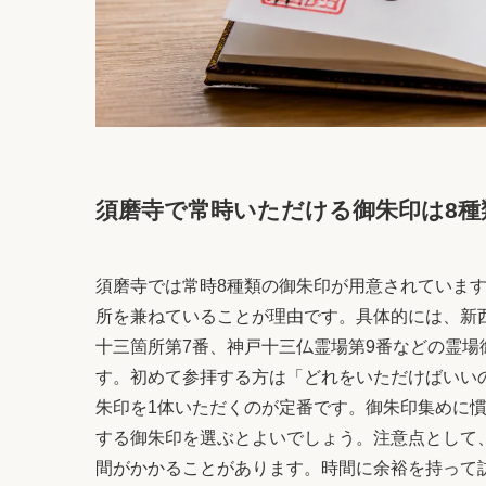
須磨寺で常時いただける御朱印は8種
須磨寺では常時8種類の御朱印が用意されていま
所を兼ねていることが理由です。具体的には、新西
十三箇所第7番、神戸十三仏霊場第9番などの霊
す。初めて参拝する方は「どれをいただけばいい
朱印を1体いただくのが定番です。御朱印集めに
する御朱印を選ぶとよいでしょう。注意点として
間がかかることがあります。時間に余裕を持って