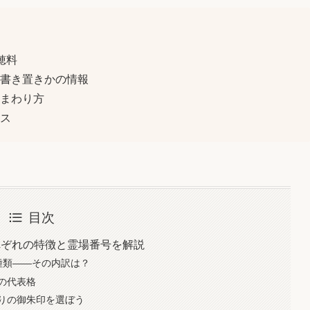
穂料
書き置きかの情報
まわり方
ス
目次
れぞれの特徴と霊場番号を解説
種類——その内訳は？
の代表格
りの御朱印を選ぼう