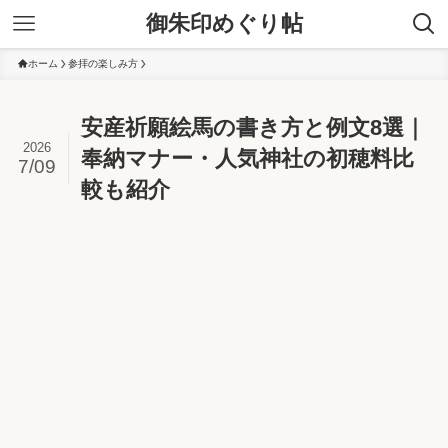
御朱印めぐり帖
ホーム
参拝の楽しみ方
安産祈願絵馬の書き方と例文8選｜
2026
奉納マナー・人気神社の初穂料比
7/09
較も紹介