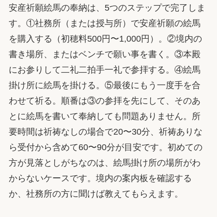
安産祈願絵馬の奉納は、5つのステップで完了しま
す。①社務所（または授与所）で安産祈願の絵馬
を購入する（初穂料500円〜1,000円）。②境内の
書き場所、またはベンチで願い事を書く。③本殿
にお参りして二礼二拍手一礼で参拝する。④絵馬
掛け所に絵馬を掛ける。⑤最後にもう一度手を合
わせて祈る。順番は③の参拝を先にして、そのあ
とに絵馬を書いて奉納しても問題ありません。所
要時間は祈祷なしの場合で20〜30分、祈祷ありな
ら受付から含めて60〜90分が目安です。初めての
方が見落としがちなのは、絵馬掛け所の場所がわ
からないケースです。境内の案内板を確認する
か、社務所の方に聞けば教えてもらえます。