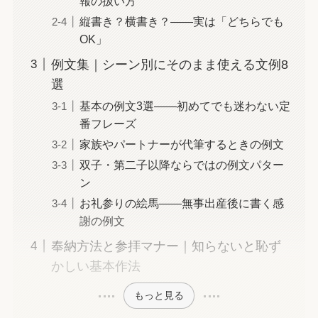
報の扱い方
縦書き？横書き？——実は「どちらでも
OK」
例文集｜シーン別にそのまま使える文例8
選
基本の例文3選——初めてでも迷わない定
番フレーズ
家族やパートナーが代筆するときの例文
双子・第二子以降ならではの例文パター
ン
お礼参りの絵馬——無事出産後に書く感
謝の例文
奉納方法と参拝マナー｜知らないと恥ず
かしい基本作法
もっと見る