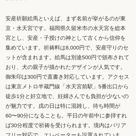
安産祈願絵馬といえば、まず名前が挙がるのが東
京・水天宮です。福岡県久留米市の水天宮を総本
宮とし、安産・子授けの神として古くから信仰を
集めています。祈祷料は8,000円で、安産守りのセ
ットが含まれます。絵馬は別途500円で頒布されて
おり、犬の親子が描かれたデザインが人気です。
御朱印は300円で直書き対応しています。アクセス
は東京メトロ半蔵門線「水天宮前駅」5番出口から
徒歩1分と好立地で、妊婦さんでも負担が少ないの
が魅力です。戌の日は特に混雑し、待ち時間が
60〜90分になることも。平日の午前中に参拝すれ
ば30分程度で祈祷を受けられます。境内はバリア
フリー対応で、エレベーターも設置されていま