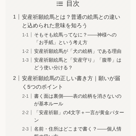
目次
安産祈願絵馬とは？普通の絵馬との違い
と込められた意味を知ろう
そもそも絵馬ってなに？——神様への
「お手紙」という考え方
安産祈願絵馬が「犬の絵柄」である理由
安産祈願絵馬と「安産守り」「腹帯」は
どう使い分ける？
安産祈願絵馬の正しい書き方｜願いが届
く5つのポイント
書く面は裏側——表の絵柄を消さないの
が基本ルール
「安産祈願」の4文字＋一言が黄金パター
ン
名前・住所はどこまで書く？——個人情