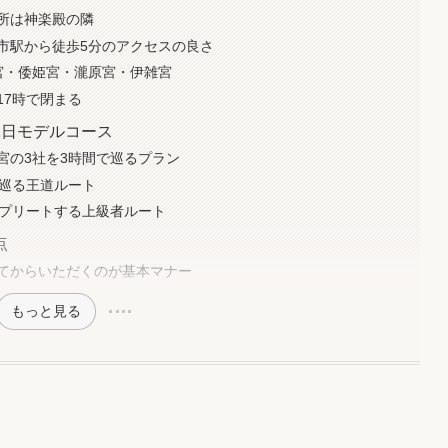
所は神楽殿の隣
市駅から徒歩5分のアクセスの良さ
宮・倭姫宮・瀧原宮・伊雑宮
17時で閉まる
1日モデルコース
宮の3社を3時間で巡るプラン
で巡る王道ルート
ンプリートする上級者ルート
点
てからいただくのが基本マナー
もっと見る