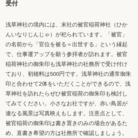
受付
浅草神社の境内には、末社の被官稲荷神社（ひか
んいなりじんじゃ）が祀られています。「被官」
の名前から「官位を被る＝出世する」という縁起
で、仕事運アップを願う参拝者が訪れます。被官
稲荷神社の御朱印も浅草神社の社務所で受け付け
ており、初穂料は500円です。浅草神社の通常御朱
印と合わせて2体をいただくことができるので、浅
草神社を訪れたらぜひ被官稲荷の御朱印も検討し
てみてください。小さなお社ですが、赤い鳥居が
連なる風景は写真映えもします。注意点として、
被官稲荷の御朱印は書き置きのみの場合があるた
め、直書き希望の方は社務所で確認しましょう。