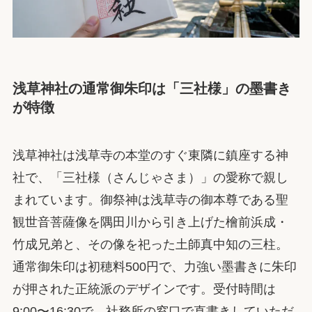
浅草神社の通常御朱印は「三社様」の墨書き
が特徴
浅草神社は浅草寺の本堂のすぐ東隣に鎮座する神
社で、「三社様（さんじゃさま）」の愛称で親し
まれています。御祭神は浅草寺の御本尊である聖
観世音菩薩像を隅田川から引き上げた檜前浜成・
竹成兄弟と、その像を祀った土師真中知の三柱。
通常御朱印は初穂料500円で、力強い墨書きに朱印
が押された正統派のデザインです。受付時間は
9:00〜16:30で、社務所の窓口で直書きしていただ