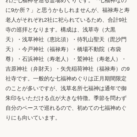
れた七福神を巡る霊場めぐりです。「七福神なの
に9か所？」と思うかもしれませんが、福禄寿と寿
老人がそれぞれ2社に祀られているため、合計9社
寺の巡拝となります。構成は、浅草寺（大黒
天）・浅草神社（恵比須）・待乳山聖天（毘沙門
天）・今戸神社（福禄寿）・橋場不動院（布袋
尊）・石浜神社（寿老人）・鷲神社（寿老人）・
吉原神社（弁財天）・矢先稲荷神社（福禄寿）の9
社寺です。一般的な七福神めぐりは正月期間限定
のことが多いですが、浅草名所七福神は通年で御
朱印をいただける点が大きな特徴。季節を問わず
自分のペースで巡れるので、初めての七福神めぐ
りにも向いています。