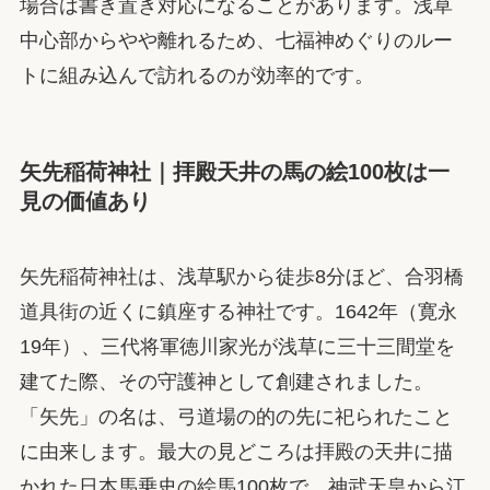
場合は書き置き対応になることがあります。浅草
中心部からやや離れるため、七福神めぐりのルー
トに組み込んで訪れるのが効率的です。
矢先稲荷神社｜拝殿天井の馬の絵100枚は一
見の価値あり
矢先稲荷神社は、浅草駅から徒歩8分ほど、合羽橋
道具街の近くに鎮座する神社です。1642年（寛永
19年）、三代将軍徳川家光が浅草に三十三間堂を
建てた際、その守護神として創建されました。
「矢先」の名は、弓道場の的の先に祀られたこと
に由来します。最大の見どころは拝殿の天井に描
かれた日本馬乗史の絵馬100枚で、神武天皇から江