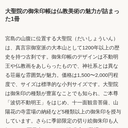
大聖院の御朱印帳は仏教美術の魅力が詰まっ
た1冊
宮島の山腹に位置する大聖院（だいしょういん）
は、真言宗御室派の大本山として1200年以上の歴
史を持つ古刹です。御朱印帳のデザインは不動明
王や仏教画をあしらったもので、神社系とは異な
る荘厳な雰囲気が魅力。価格は1,500〜2,000円程
度で、サイズは標準的な小判サイズです。大聖院
は御朱印の種類が豊富なことでも知られ、ご本尊
「波切不動明王」をはじめ、十一面観音菩薩、山
陽花の寺霊場の納経など5種類以上の御朱印を授与
しています。さらに季節限定の切り絵御朱印も人