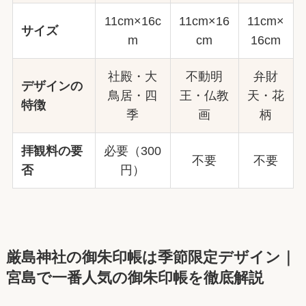
11cm×16c
11cm×16
11cm×
サイズ
m
cm
16cm
社殿・大
不動明
弁財
デザインの
鳥居・四
王・仏教
天・花
特徴
季
画
柄
拝観料の要
必要（300
不要
不要
否
円）
厳島神社の御朱印帳は季節限定デザイン｜
宮島で一番人気の御朱印帳を徹底解説