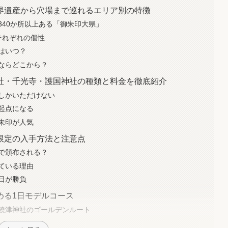
界遺産から穴場まで巡れるエリア別の特徴
340か所以上ある「御朱印大県」
それぞれの個性
はいつ？
ならどこから？
社・千光寺・護国神社の種類と料金を徹底紹介
しかいただけない
起点になる
朱印が人気
限定の入手方法と注意点
で頒布される？
ている理由
日が勝負
める1日モデルコース
饒津神社のゴールデンルート