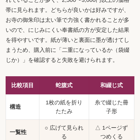
れていることが多く、2,500〜3,000円以上の価格
帯に見られます。どちらが良いかは好みですが、
お寺の御朱印は太い筆で力強く書かれることが多
いので、にじみにくい奉書紙の方が安定した結果
を得やすいです。紙が薄いと裏面に墨が透けてし
まうため、購入前に「二重になっているか（袋綴
じか）」を確認すると失敗を避けられます。
比較項目
蛇腹式
和綴じ式
1枚の紙を折り
糸で綴じた冊
構造
たたみ
子形
○ 広げて見られ
△ 1ページず
一覧性
る
つめくる