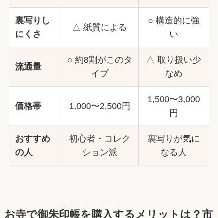
裏写りし
○ 構造的に強
△ 紙質による
にくさ
い
○ 約8割がこのタ
△ 取り扱い少
流通量
イプ
なめ
1,500〜3,000
価格帯
1,000〜2,500円
円
おすすめ
初心者・コレク
裏写りが気に
の人
ション派
なる人
お寺で御朱印帳を購入するメリットは？市