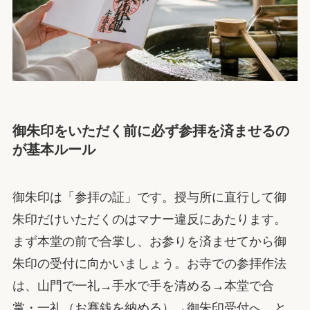
御朱印をいただく前に必ず参拝を済ませるの
が基本ルール
御朱印は「参拝の証」です。授与所に直行して御
朱印だけいただくのはマナー違反にあたります。
まず本堂の前で合掌し、お参りを済ませてから御
朱印の受付に向かいましょう。お寺での参拝作法
は、山門で一礼→手水で手を清める→本堂で合
掌・一礼（お賽銭を納める）→御朱印受付へ、と