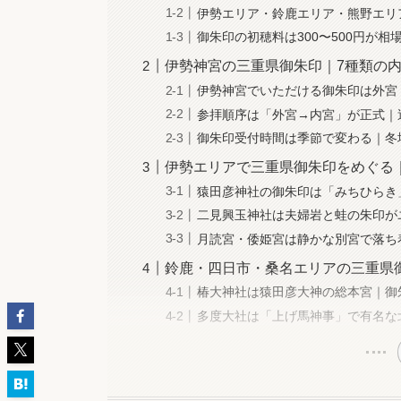
伊勢エリア・鈴鹿エリア・熊野エリ
御朱印の初穂料は300〜500円が
伊勢神宮の三重県御朱印｜7種類の
伊勢神宮でいただける御朱印は外宮
参拝順序は「外宮→内宮」が正式｜
御朱印受付時間は季節で変わる｜冬
伊勢エリアで三重県御朱印をめぐる
猿田彦神社の御朱印は「みちひらき
二見興玉神社は夫婦岩と蛙の朱印が
月読宮・倭姫宮は静かな別宮で落ち
鈴鹿・四日市・桑名エリアの三重県
椿大神社は猿田彦大神の総本宮｜御
多度大社は「上げ馬神事」で有名な