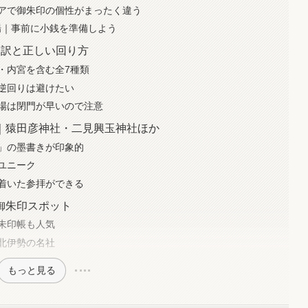
アで御朱印の個性がまったく違う
相場｜事前に小銭を準備しよう
内訳と正しい回り方
・内宮を含む全7種類
逆回りは避けたい
場は閉門が早いので注意
｜猿田彦神社・二見興玉神社ほか
」の墨書きが印象的
ユニーク
着いた参拝ができる
御朱印スポット
朱印帳も人気
北伊勢の名社
もっと見る