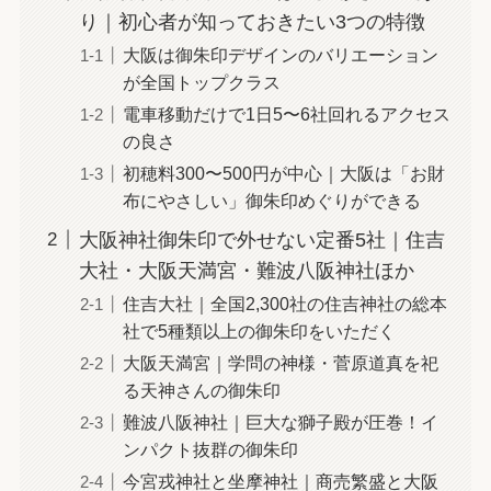
り｜初心者が知っておきたい3つの特徴
大阪は御朱印デザインのバリエーション
が全国トップクラス
電車移動だけで1日5〜6社回れるアクセス
の良さ
初穂料300〜500円が中心｜大阪は「お財
布にやさしい」御朱印めぐりができる
大阪神社御朱印で外せない定番5社｜住吉
大社・大阪天満宮・難波八阪神社ほか
住吉大社｜全国2,300社の住吉神社の総本
社で5種類以上の御朱印をいただく
大阪天満宮｜学問の神様・菅原道真を祀
る天神さんの御朱印
難波八阪神社｜巨大な獅子殿が圧巻！イ
ンパクト抜群の御朱印
今宮戎神社と坐摩神社｜商売繁盛と大阪