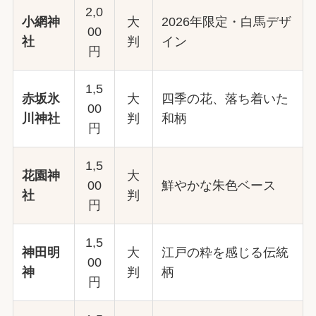
2,0
小網神
大
2026年限定・白馬デザ
00
社
判
イン
円
1,5
赤坂氷
大
四季の花、落ち着いた
00
川神社
判
和柄
円
1,5
花園神
大
00
鮮やかな朱色ベース
社
判
円
1,5
神田明
大
江戸の粋を感じる伝統
00
神
判
柄
円