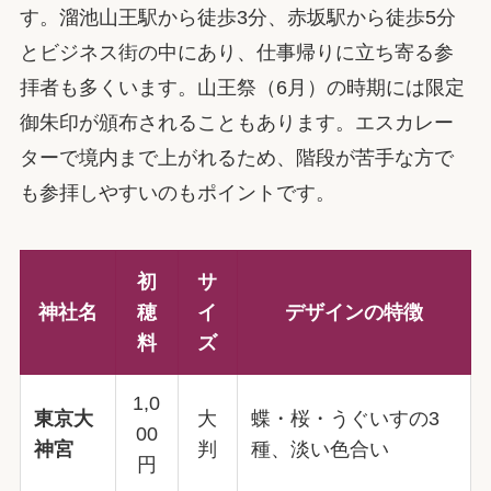
す。溜池山王駅から徒歩3分、赤坂駅から徒歩5分
とビジネス街の中にあり、仕事帰りに立ち寄る参
拝者も多くいます。山王祭（6月）の時期には限定
御朱印が頒布されることもあります。エスカレー
ターで境内まで上がれるため、階段が苦手な方で
も参拝しやすいのもポイントです。
初
サ
神社名
穂
イ
デザインの特徴
料
ズ
1,0
東京大
大
蝶・桜・うぐいすの3
00
神宮
判
種、淡い色合い
円