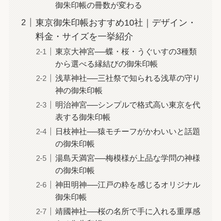
御朱印帳の冊数が変わる
東京御朱印帳おすすめ10社｜デザイン・
料金・サイズを一挙紹介
東京大神宮──蝶・桜・うぐいすの3種類
から選べる縁結びの御朱印帳
浅草神社──三社祭で知られる浅草の守り
神の御朱印帳
明治神宮──シンプルで格式高い東京を代
表する御朱印帳
日枝神社──猿モチーフがかわいいと話題
の御朱印帳
湯島天満宮──梅模様が上品な学問の神様
の御朱印帳
神田明神──江戸の粋を感じるオリジナル
御朱印帳
靖國神社──桜の名所で手に入れる重厚感