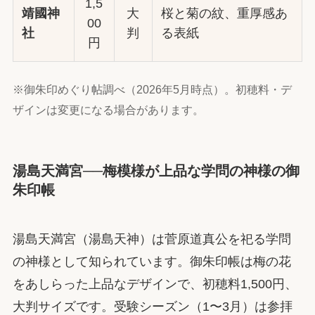
1,5
靖國神
大
桜と菊の紋、重厚感あ
00
社
判
る表紙
円
※御朱印めぐり帖調べ（2026年5月時点）。初穂料・デ
ザインは変更になる場合があります。
湯島天満宮──梅模様が上品な学問の神様の御
朱印帳
湯島天満宮（湯島天神）は菅原道真公を祀る学問
の神様として知られています。御朱印帳は梅の花
をあしらった上品なデザインで、初穂料1,500円、
大判サイズです。受験シーズン（1〜3月）は参拝