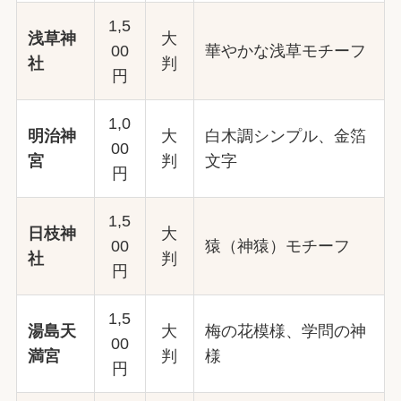
1,5
浅草神
大
00
華やかな浅草モチーフ
社
判
円
1,0
明治神
大
白木調シンプル、金箔
00
宮
判
文字
円
1,5
日枝神
大
00
猿（神猿）モチーフ
社
判
円
1,5
湯島天
大
梅の花模様、学問の神
00
満宮
判
様
円