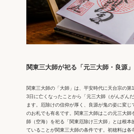
関東三大師が祀る「元三大師・良源
関東三大師の「大師」は、平安時代に天台宗の第18
3日に亡くなったことから「元三大師（がんざん
ます。厄除けの信仰が厚く、良源が鬼の姿に変じ
のお札でも有名です。関東三大師はこの元三大師
師（空海）を祀る「関東厄除け三大師」とは根本
ていることが関東三大師の条件です。初穂料は各寺