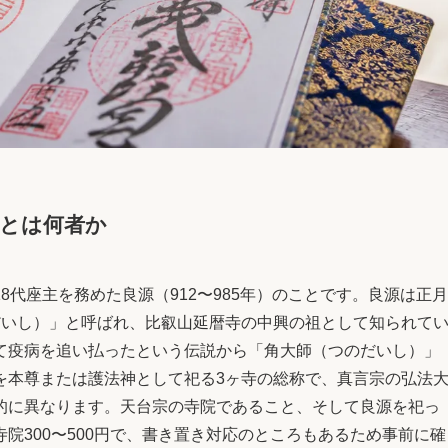
」とは何者か
代座主を務めた良源（912〜985年）のことです。良源は正月
だいし）」と呼ばれ、比叡山延暦寺の中興の祖として知られて
て疫病を追い払ったという伝説から「角大師（つのだいし）」
を本尊または護法神として祀る3ヶ寺の総称で、真言宗の弘法
的に異なります。天台宗の寺院であること、そして良源を祀っ
院300〜500円で、書き置き対応のところもあるため事前に確