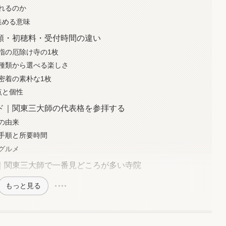
れるのか
集める意味
類・初穂料・受付時間の違い
指の厄除け寺の1枚
種類から選べる楽しさ
密着の素朴な1枚
点と個性
ド｜関東三大師の代表格を参拝する
の由来
手順と所要時間
グルメ
｜関東三大師で一番見どころが多い寺院
もっと見る