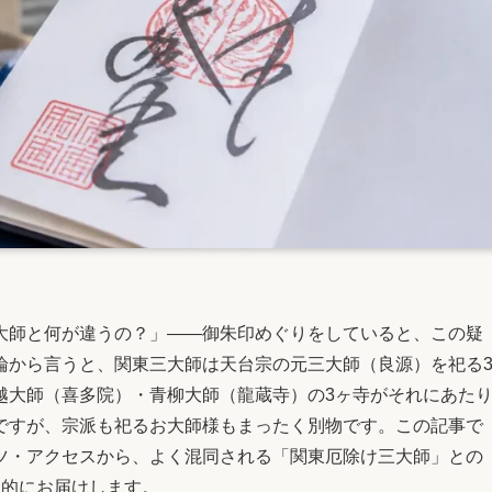
大師と何が違うの？」——御朱印めぐりをしていると、この疑
論から言うと、関東三大師は天台宗の元三大師（良源）を祀る
越大師（喜多院）・青柳大師（龍蔵寺）の3ヶ寺がそれにあた
ですが、宗派も祀るお大師様もまったく別物です。この記事で
ツ・アクセスから、よく混同される「関東厄除け三大師」との
羅的にお届けします。